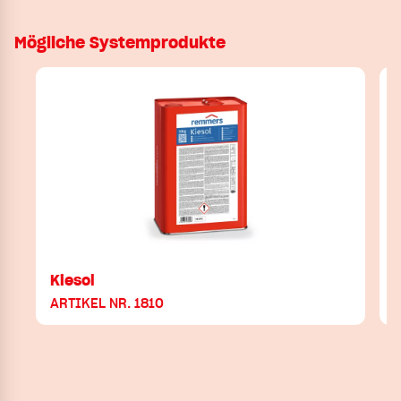
Mögliche Systemprodukte
Kiesol
K
ARTIKEL NR. 1810
A