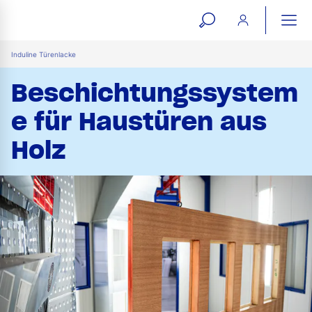
open
ope
search
mai
ation
Induline Türenlacke
form
navi
Beschichtungssystem
e für Haustüren aus
Holz