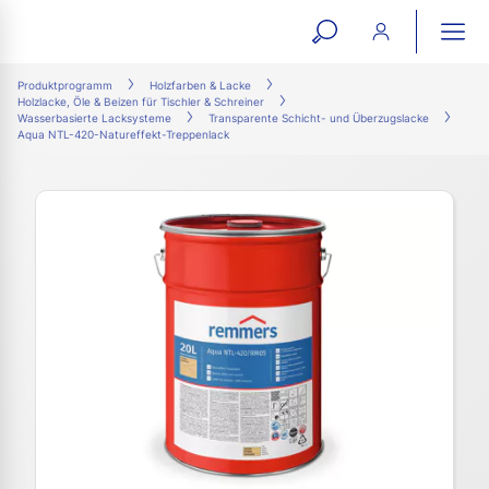
open
ope
search
mai
ation
Produktprogramm
Holzfarben & Lacke
Holzlacke, Öle & Beizen für Tischler & Schreiner
form
navi
Wasserbasierte Lacksysteme
Transparente Schicht- und Überzugslacke
Aqua NTL-420-Natureffekt-Treppenlack