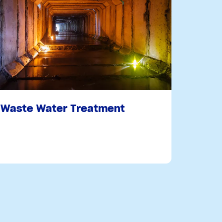
Risss
Waste Water Treatment