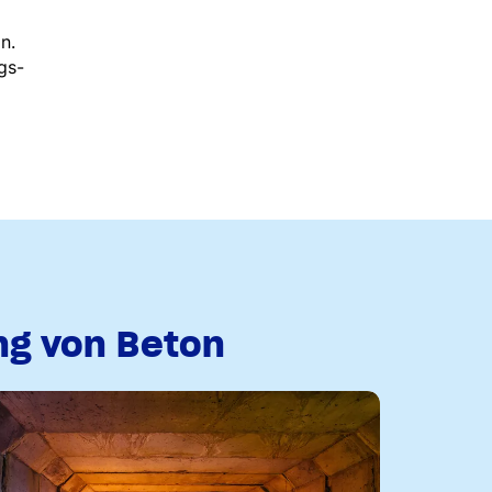
n.
gs-
ng von Beton