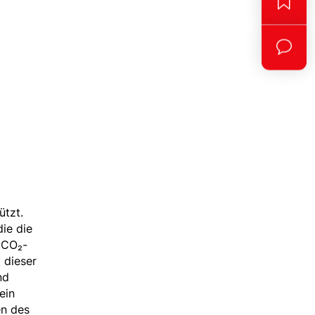
ützt.
ie die
 CO₂-
 dieser
nd
ein
en des