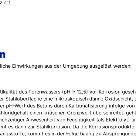
ziert.
n
liche Einwirkungen aus der Umgebung ausgelöst werden:
Alkalität des Porenwassers (pH ≥ 12,5) vor Korrosion gesch
der Stahloberfläche eine mikroskopisch dünne Oxidschicht, d
der pH-Wert des Betons durch Karbonatisierung infolge von
hloridgehalt einen kritischen Grenzwert überschreitet, geht
eichzeitiger Anwesenheit von Feuchtigkeit (als Elektrolyt) u
mmt es dann zur Stahlkorrosion. Da die Korrosionsprodukte 
angsstoffe, kommt es in der Folge häufig zu Absprengung