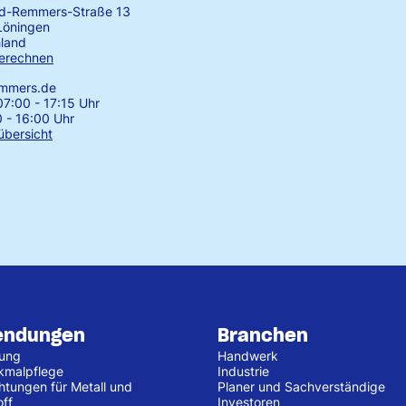
rd-Remmers-Straße 13
Löningen
land
erechnen
emmers.de
7:00 - 17:15 Uhr
0 - 16:00 Uhr
übersicht
endungen
Branchen
tung
Handwerk
kmalpflege
Industrie
htungen für Metall und
Planer und Sachverständige
off
Investoren