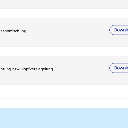
Downl
zsandmischung
Downl
ichtung bzw. Kopfversiegelung