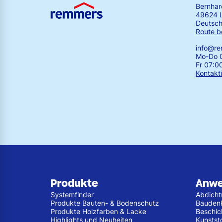
Bernha
49624 
Deutsch
Route b
info@r
Mo-Do 0
Fr 07:0
Kontakt
Produkte
Anw
Systemfinder
Abdich
Produkte Bauten- & Bodenschutz
Bauden
Produkte Holzfarben & Lacke
Beschic
Highlights und Neuheiten
Kunstst