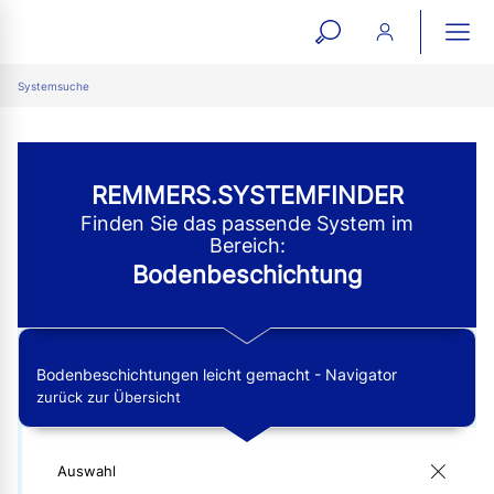
open
ope
search
mai
ation
Systemsuche
form
navi
REMMERS.SYSTEMFINDER
Finden Sie das passende System im
Bereich:
Bodenbeschichtung
Bodenbeschichtungen leicht gemacht - Navigator
zurück zur Übersicht
Auswahl