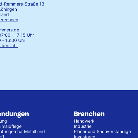
rd-Remmers-Straße 13
Löningen
land
erechnen
emmers.de
7:00 - 17:15 Uhr
0 - 16:00 Uhr
übersicht
endungen
Branchen
tung
Handwerk
kmalpflege
Industrie
htungen für Metall und
Planer und Sachverständige
off
Investoren