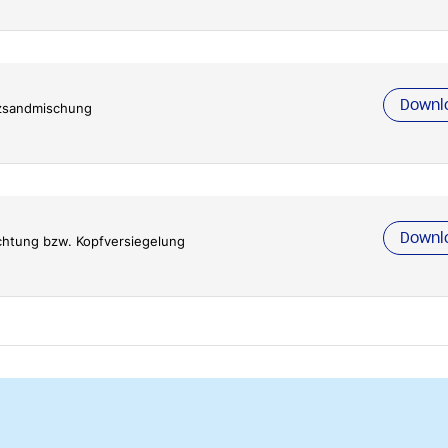
Downl
zsandmischung
Downl
ichtung bzw. Kopfversiegelung