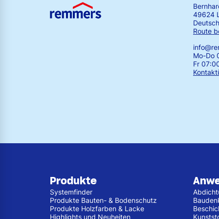
Bernha
49624 
Deutsch
Route b
info@r
Mo-Do 0
Fr 07:0
Kontakt
Produkte
Anw
Systemfinder
Abdich
Produkte Bauten- & Bodenschutz
Bauden
Produkte Holzfarben & Lacke
Beschic
Highlights und Neuheiten
Kunstst