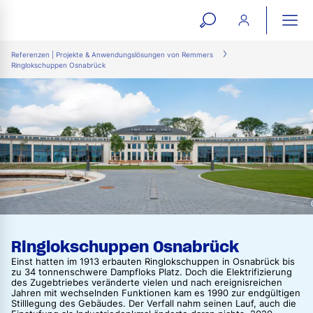
open
ope
search
mai
ation
Referenzen | Projekte & Anwendungslösungen von Remmers
Ringlokschuppen Osnabrück
form
navi
Ringlokschuppen Osnabrück
Einst hatten im 1913 erbauten Ringlokschuppen in Osnabrück bis
zu 34 tonnenschwere Dampfloks Platz. Doch die Elektrifizierung
des Zugebtriebes veränderte vielen und nach ereignisreichen
Jahren mit wechselnden Funktionen kam es 1990 zur endgültigen
Stilllegung des Gebäudes. Der Verfall nahm seinen Lauf, auch die