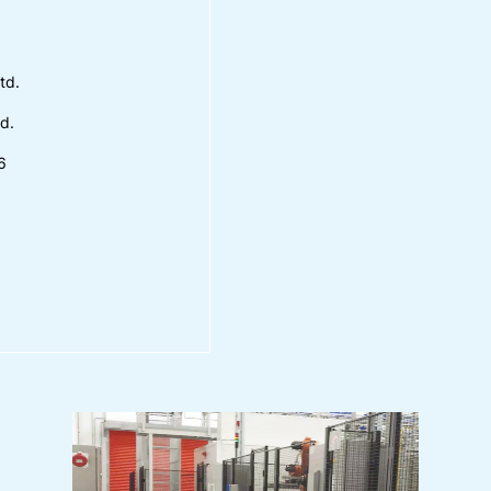
td.
d.
6