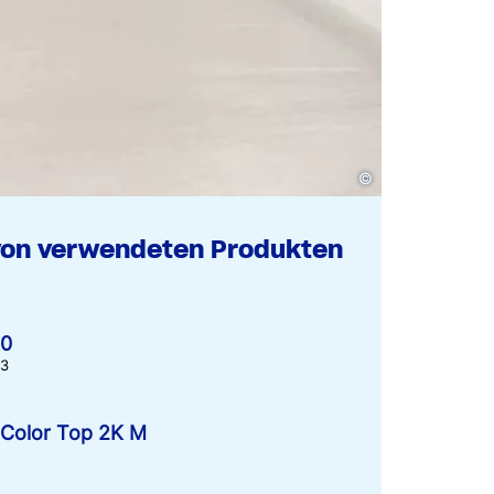
©
von verwendeten Produkten
80
63
Color Top 2K M