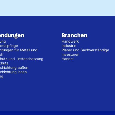
endungen
Branchen
tung
Handwerk
kmalpflege
Industrie
htungen für Metall und
Planer und Sachverständige
off
Investoren
hutz und -instandsetzung
Handel
chutz
chichtung außen
chichtung innen
ng