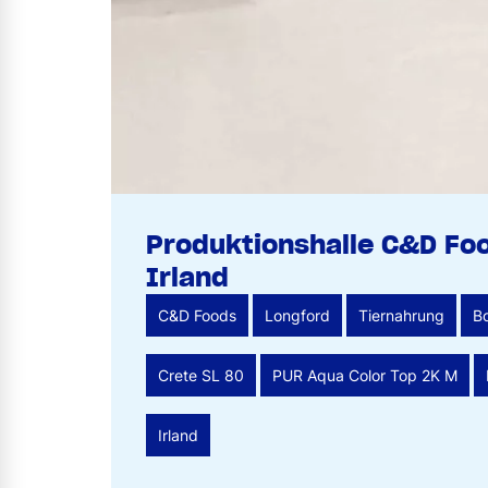
Produktionshalle C&D Fo
Irland
C&D Foods
Longford
Tiernahrung
B
Crete SL 80
PUR Aqua Color Top 2K M
Irland