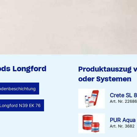
ods Longford
Produktauszug 
oder Systemen
odenbeschichtung
Crete SL 
Art. Nr. 2268
Longford N39 EK 76
PUR Aqua 
Art. Nr. 3682