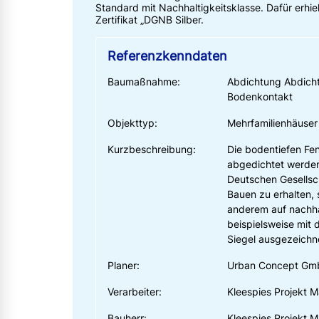
Standard mit Nachhaltigkeitsklasse. Dafür erhie
Zertifikat „DGNB Silber.
Referenzkenndaten
Baumaßnahme:
Abdichtung Abdich
Bodenkontakt
Objekttyp:
Mehrfamilienhäuser
Kurzbeschreibung:
Die bodentiefen Fe
abgedichtet werden.
Deutschen Gesellsc
Bauen zu erhalten, 
anderem auf nachha
beispielsweise mit
Siegel ausgezeichn
Planer:
Urban Concept Gm
Verarbeiter:
Kleespies Projekt
Bauherr:
Kleespies Projekt