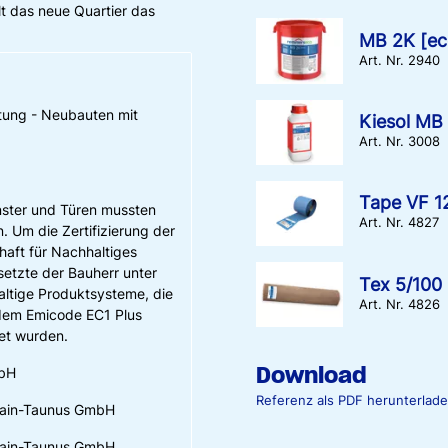
lt das neue Quartier das
MB 2K [ec
Art. Nr. 2940
tung - Neubauten mit
Kiesol MB
Art. Nr. 3008
Tape VF 1
nster und Türen mussten
Art. Nr. 4827
 Um die Zertifizierung der
haft für Nachhaltiges
setzte der Bauherr unter
Tex 5/100 
ltige Produktsysteme, die
Art. Nr. 4826
 dem Emicode EC1 Plus
et wurden.
Download
bH
Referenz als PDF herunterlad
 Main-Taunus GmbH
 Main-Taunus GmbH