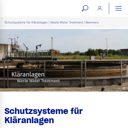
open
ope
search
mai
ation
Schutzsysteme für Kläranlagen | Waste Water Treatment | Remmers
form
navi
©
Schutzsysteme für
Kläranlagen