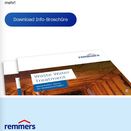
mehr!
Download Info-Broschüre
©