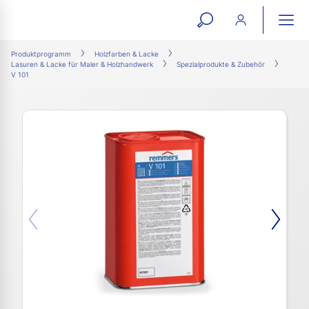
open
ope
search
mai
ation
Produktprogramm
Holzfarben & Lacke
Lasuren & Lacke für Maler & Holzhandwerk
Spezialprodukte & Zubehör
form
navi
V 101