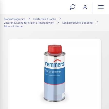
open
ope
search
mai
ation
Produktprogramm
Holzfarben & Lacke
Lasuren & Lacke für Maler & Holzhandwerk
Spezialprodukte & Zubehör
form
navi
Silicon-Entferner