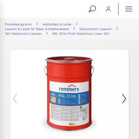
open
ope
search
mai
ation
Produktprogramm
Holzfarben & Lacke
Lasuren & Lacke für Maler & Holzhandwerk
Dünnschicht-Lasuren
form
navi
3in1 Holzschutz-Lasuren
HSL-31/m-Profi-Holzschutz-Lasur 3in1