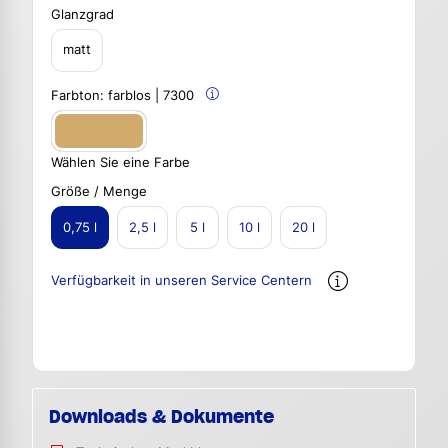
Glanzgrad
matt
Farbton:
farblos | 7300
Wählen Sie eine Farbe
Größe / Menge
0,75 l
2,5 l
5 l
10 l
20 l
Verfügbarkeit in unseren Service Centern
Downloads & Dokumente