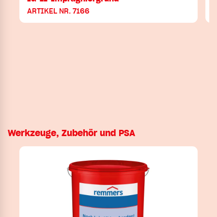
ARTIKEL NR. 7166
A
Werkzeuge, Zubehör und PSA