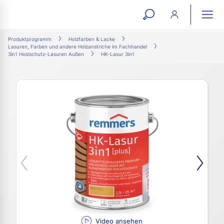
open
ope
search
mai
ation
Produktprogramm
Holzfarben & Lacke
Lasuren, Farben und andere Holzanstriche im Fachhandel
form
navi
3in1 Holzschutz-Lasuren Außen
HK-Lasur 3in1
Video ansehen