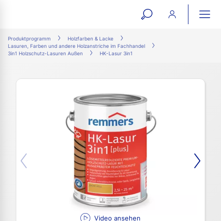
open
ope
search
mai
ation
Produktprogramm
Holzfarben & Lacke
Lasuren, Farben und andere Holzanstriche im Fachhandel
form
navi
3in1 Holzschutz-Lasuren Außen
HK-Lasur 3in1
Video ansehen