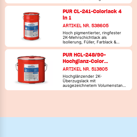
PUR CL-241-Colorlack 4
in 1
ARTIKEL NR. 538605
Hoch pigmentierter, ringfester
2K-Mehrschichtlack als
Isolierung, Füller, Farblack &
Überzugslack mit sehr hoher
Kratzfestigkeit & integriertem
PUR HCL-248/90-
Anti-Finger-Print-Effekt
Hochglanz-Color…
ARTIKEL NR. 513805
Hochglänzender 2K-
Überzugslack mit
ausgezeichnetem Volumenstand
und früher Polierbarkeit