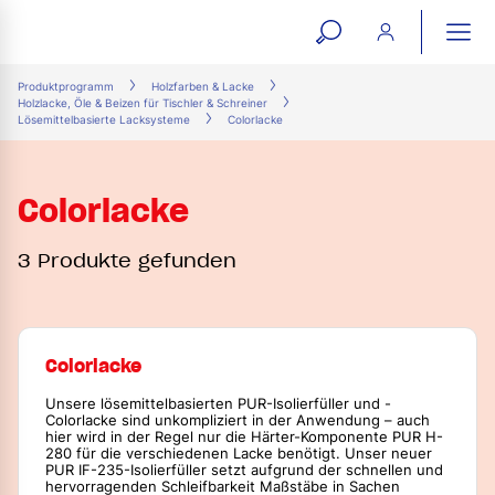
open
ope
search
mai
ation
Produktprogramm
Holzfarben & Lacke
Holzlacke, Öle & Beizen für Tischler & Schreiner
form
navi
Lösemittelbasierte Lacksysteme
Colorlacke
Colorlacke
3 Produkte gefunden
Colorlacke
Unsere lösemittelbasierten PUR-Isolierfüller und -
Colorlacke sind unkompliziert in der Anwendung – auch
hier wird in der Regel nur die Härter-Komponente PUR H-
280 für die verschiedenen Lacke benötigt. Unser neuer
PUR IF-235-Isolierfüller setzt aufgrund der schnellen und
hervorragenden Schleifbarkeit Maßstäbe in Sachen