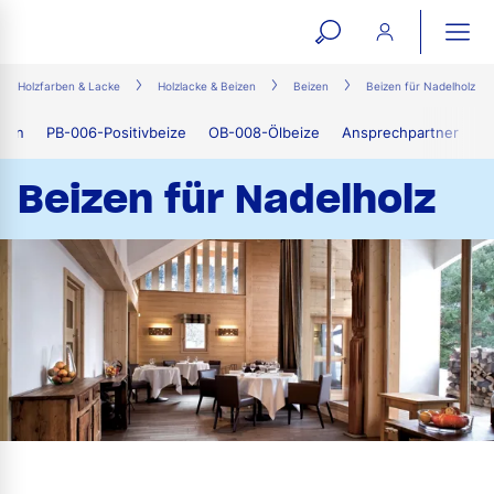
open
ope
search
mai
ation
Holzfarben & Lacke
Holzlacke & Beizen
Beizen
Beizen für Nadelholz
form
navi
iten
PB-006-Positivbeize
OB-008-Ölbeize
Ansprechpartner
Beizen für Nadelholz