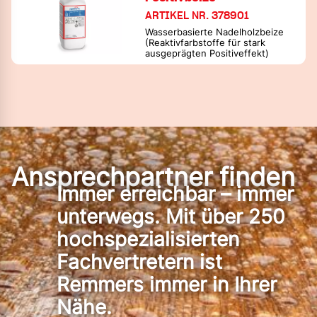
ARTIKEL NR. 378901
Wasserbasierte Nadelholzbeize
(Reaktivfarbstoffe für stark
ausgeprägten Positiveffekt)
Ansprechpartner finden
Immer erreichbar – immer
unterwegs. Mit über 250
hochspezialisierten
Fachvertretern ist
Remmers immer in Ihrer
Nähe.