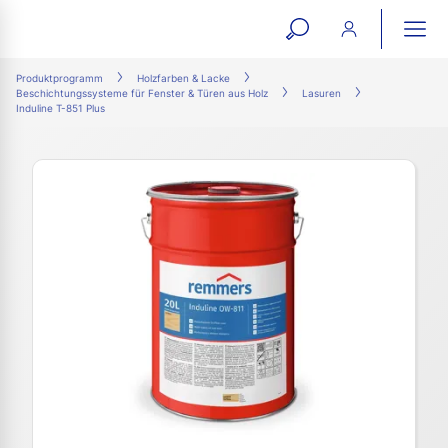
open
ope
search
mai
ation
Produktprogramm
Holzfarben & Lacke
Beschichtungssysteme für Fenster & Türen aus Holz
Lasuren
form
navi
Induline T-851 Plus