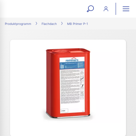
open
ope
search
mai
ation
Produktprogramm
Flachdach
MB Primer P-1
form
navi