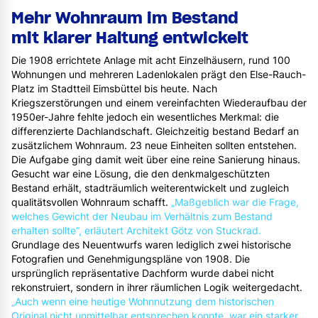
Mehr Wohnraum im Bestand
mit klarer Haltung entwickelt
Die 1908 errichtete Anlage mit acht Einzelhäusern, rund 100
Wohnungen und mehreren Ladenlokalen prägt den Else-Rauch-
Platz im Stadtteil Eimsbüttel bis heute. Nach
Kriegszerstörungen und einem vereinfachten Wiederaufbau der
1950er-Jahre fehlte jedoch ein wesentliches Merkmal: die
differenzierte Dachlandschaft. Gleichzeitig bestand Bedarf an
zusätzlichem Wohnraum. 23 neue Einheiten sollten entstehen.
Die Aufgabe ging damit weit über eine reine Sanierung hinaus.
Gesucht war eine Lösung, die den denkmalgeschützten
Bestand erhält, stadträumlich weiterentwickelt und zugleich
qualitätsvollen Wohnraum schafft.
„Maßgeblich war die Frage,
welches Gewicht der Neubau im Verhältnis zum Bestand
erhalten sollte“, erläutert Architekt Götz von Stuckrad.
Grundlage des Neuentwurfs waren lediglich zwei historische
Fotografien und Genehmigungspläne von 1908. Die
ursprünglich repräsentative Dachform wurde dabei nicht
rekonstruiert, sondern in ihrer räumlichen Logik weitergedacht.
„Auch wenn eine heutige Wohnnutzung dem historischen
Original nicht unmittelbar entsprechen konnte, war ein starker