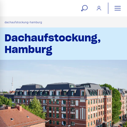
open
ope
search
mai
ation
dachaufstockung-hamburg
form
navi
Dachaufstockung,
Hamburg