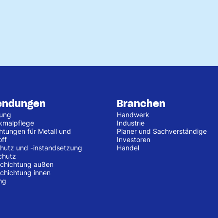
endungen
Branchen
tung
Handwerk
kmalpflege
Industrie
htungen für Metall und
Planer und Sachverständige
off
Investoren
hutz und -instandsetzung
Handel
chutz
chichtung außen
chichtung innen
ng