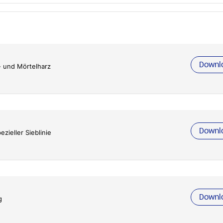
Downl
- und Mörtelharz
Downl
ezieller Sieblinie
Downl
g