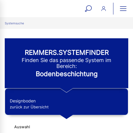
open
ope
search
mai
ation
Systemsuche
form
navi
REMMERS.SYSTEMFINDER
Finden Sie das passende System im
Bereich:
Bodenbeschichtung
Designboden
zurück zur Übersicht
Auswahl