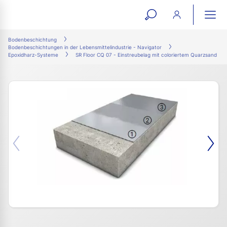
open
ope
search
mai
ation
Bodenbeschichtung
Bodenbeschichtungen in der Lebensmittelindustrie - Navigator
form
navi
Epoxidharz-Systeme
SR Floor CQ 07 - Einstreubelag mit coloriertem Quarzsand