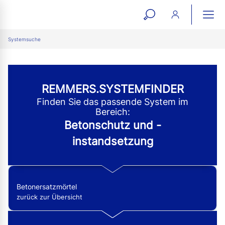
open
ope
search
mai
ation
Systemsuche
form
navi
REMMERS.SYSTEMFINDER
Finden Sie das passende System im
Bereich:
Betonschutz und -
instandsetzung
Betonersatzmörtel
zurück zur Übersicht