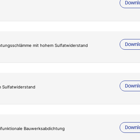
Downl
Downl
ichtungsschlämme mit hohem Sulfatwiderstand
Downl
m Sulfatwiderstand
Downl
ifunktionale Bauwerksabdichtung