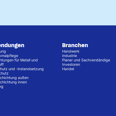
endungen
Branchen
tung
Handwerk
kmalpflege
Industrie
htungen für Metall und
Planer und Sachverständige
off
Investoren
hutz und -instandsetzung
Handel
chutz
chichtung außen
chichtung innen
ng