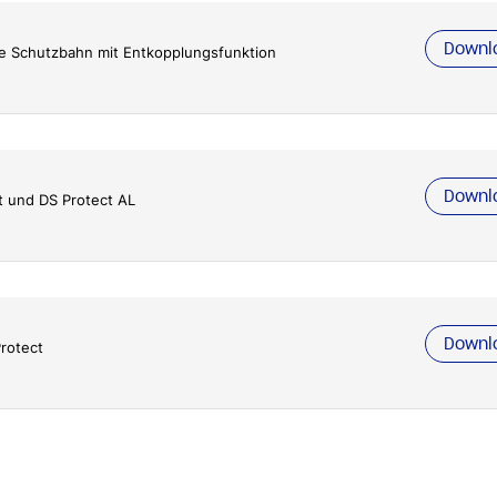
Downl
ge Schutzbahn mit Entkopplungsfunktion
Downl
t und DS Protect AL
Downl
Protect