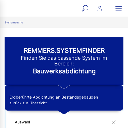
open
ope
search
mai
ation
Systemsuche
form
navi
REMMERS.SYSTEMFINDER
Finden Sie das passende System im
Bereich:
Bauwerksabdichtung
Erdberührte Abdichtung an Bestandsgebäuden
zurück zur Übersicht
Auswahl