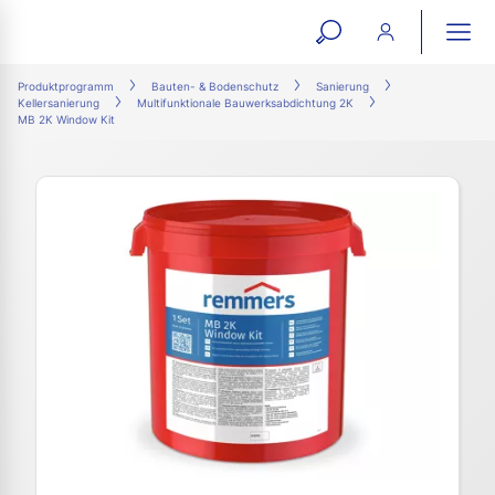
open
ope
search
mai
ation
Produktprogramm
Bauten- & Bodenschutz
Sanierung
Kellersanierung
Multifunktionale Bauwerksabdichtung 2K
form
navi
MB 2K Window Kit