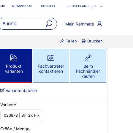
MIE
NEWS/PRESSE
KONTAKT
DEUTSCHLAND
DE
Mein Remmers
open
Teilen
Drucken
main
navigatio
Produkt
Fachvertreter
Beim
Varianten
kontaktieren
Fachhändler
kaufen
Variantentabelle
Variante
020878 | BIT 2K Fix
Größe / Menge