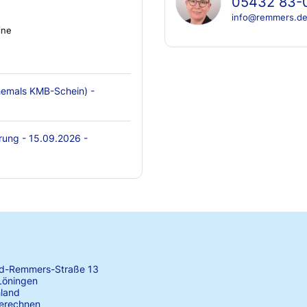
05432 83-
info@remmers.d
ine
emals KMB-Schein) -
rung - 15.09.2026 -
rd-Remmers-Straße 13
Löningen
land
erechnen