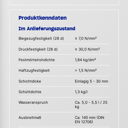
Produktkenndaten
Im Anlieferungszustand
Biegezugfestigkeit (28 d)
≥ 7,0 N/mm²
Druckfestigkeit (28 d)
≥ 30,0 N/mm²
Festmörtelrohdichte
1,84 kg/dm³
Haftzugfestigkeit
> 1,5 N/mm²
Schichtdicke
Einlagig 5 - 30 mm
Schüttdichte
1,3 kg/l
Wasseranspruch
Ca. 5,0 - 5,5 l / 25
kg
Ausbreitmaß
Ca. 140 mm (DIN
EN 12706)