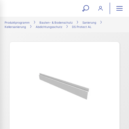
open
ope
search
mai
ation
Produktprogramm
Bauten- & Bodenschutz
Sanierung
Kellersanierung
Abdichtungsschutz
DS Protect AL
form
navi