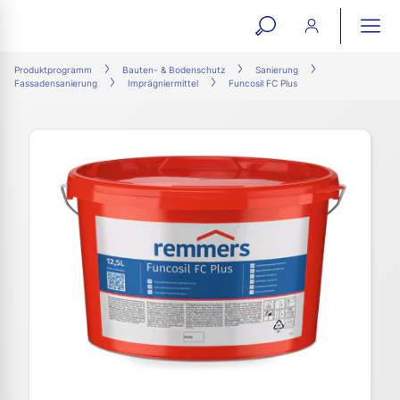
open
ope
search
mai
ation
Produktprogramm
Bauten- & Bodenschutz
Sanierung
Fassadensanierung
Imprägniermittel
Funcosil FC Plus
form
navi