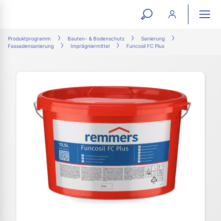
open
ope
search
mai
ation
Produktprogramm
Bauten- & Bodenschutz
Sanierung
Fassadensanierung
Imprägniermittel
Funcosil FC Plus
form
navi