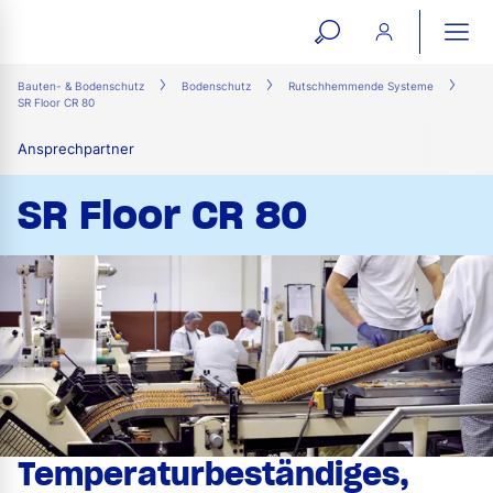
open
ope
search
mai
ation
Bauten- & Bodenschutz
Bodenschutz
Rutschhemmende Systeme
SR Floor CR 80
form
navi
Ansprechpartner
SR Floor CR 80
Temperaturbeständiges,