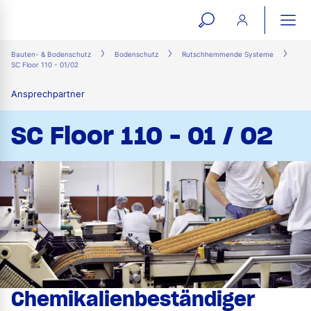
open
ope
search
mai
ation
Bauten- & Bodenschutz
Bodenschutz
Rutschhemmende Systeme
SC Floor 110 - 01/02
form
navi
Ansprechpartner
SC Floor 110 - 01 / 02
Chemikalienbeständiger