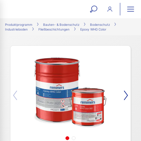
open
ope
search
mai
ation
Produktprogramm
Bauten- & Bodenschutz
Bodenschutz
Industrieboden
Fließbeschichtungen
Epoxy WHG Color
form
navi