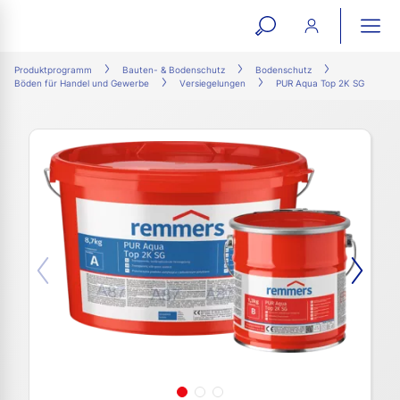
open
ope
search
mai
ation
Produktprogramm
Bauten- & Bodenschutz
Bodenschutz
Böden für Handel und Gewerbe
Versiegelungen
PUR Aqua ​Top 2K SG
form
navi