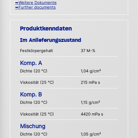
➥Weitere Dokumente
➥Further documents
Produktkenndaten
Im Anlieferungszustand
Festkörpergehalt
37 M-%
Komp. A
Dichte (20 °C)
1,04 g/cm³
Viskosität (25 °C)
215 mPa s
Komp. B
Dichte (20 °C)
1,15 g/cm³
Viskosität (25 °C)
4420 mPa s
Mischung
Dichte (20 °C)
1,05 g/cm³