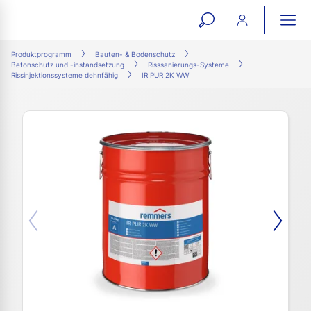
open
ope
search
mai
ation
Produktprogramm
Bauten- & Bodenschutz
Betonschutz und -instandsetzung
Risssanierungs-Systeme
form
navi
Rissinjektionssysteme dehnfähig
IR PUR 2K WW