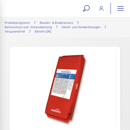
open
ope
search
mai
ation
Produktprogramm
Bauten- & Bodenschutz
Betonschutz und -instandsetzung
Detail- und Sonderlösungen
form
navi
Vergussmörtel
Betofix QR2