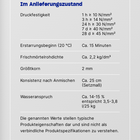
Im Anlieferungszustand
Druckfestigkeit
1 h ≥ 10 N/mm²
3 h ≥ 14 N/mm²
24 h ≥ 30 N/mm²
7 d ≥ 40 N/mm²
28 d ≥ 45 N/mm²
Erstarrungsbeginn (20 °C)
Ca. 15 Minuten
Frischmörtelrohdichte
Ca. 2,2 kg/dm³
Größtkorn
2 mm
Konsistenz nach Anmischen
Ca. 25 cm
(Setzmaß)
Wasseranspruch
Ca. 14-15 %
entspricht 3,5-3,8
l/25 kg
Die genannten Werte stellen typische
Produkteigenschaften dar und sind nicht als
verbindliche Produktspezifikationen zu verstehen.