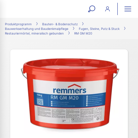
open
ope
search
mai
ation
Produktprogramm
Bauten- & Bodenschutz
Bauwerkserhaltung und Baudenkmalpflege
Fugen, Steine, Putz & Stuck
form
navi
Restauriermörtel, mineralisch gebunden
RM GM M20