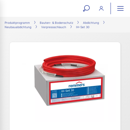
open
ope
search
mai
ation
Produktprogramm
Bauten- & Bodenschutz
Abdichtung
Neubauabdichtung
Verpressschlauch
IH-Set 30
form
navi