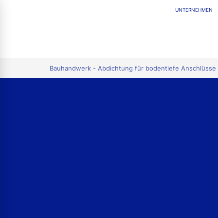
UNTERNEHMEN
tion
Bauhandwerk - Abdichtung für bodentiefe Anschlüsse