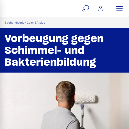
open
ope
search
mai
ation
Bauhandwerk - Color SA plus
form
navi
Vorbeugung gegen
Schimmel- und
Bakterienbildung