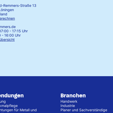
rd-Remmers-Straße 13
Löningen
land
erechnen
emmers.de
7:00 - 17:15 Uhr
0 - 16:00 Uhr
übersicht
endungen
Branchen
tung
Handwerk
kmalpflege
Industrie
htungen für Metall und
Planer und Sachverständige