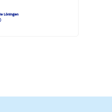
le Löningen
0
e