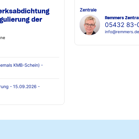
erksabdichtung
Zentrale
Remmers Zentra
gulierung der
05432 83-
info@remmers.d
ine
emals KMB-Schein) -
rung - 15.09.2026 -