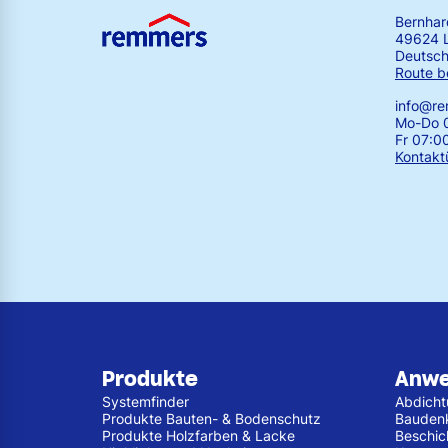
Bernha
49624 
Deutsch
Route b
info@r
Mo-Do 0
Fr 07:0
Kontakt
Produkte
Anw
Systemfinder
Abdich
Produkte Bauten- & Bodenschutz
Bauden
Produkte Holzfarben & Lacke
Beschic