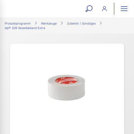
open
ope
search
mai
ation
Produktprogramm
Werkzeuge
Zubehör / Sonstiges
kip® 328 Gewebeband Extra
form
navi