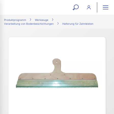
open
ope
search
mai
ation
Produktprogramm
Werkzeuge
Verarbeitung von Bodenbeschichtungen
Halterung für Zahnleisten
form
navi