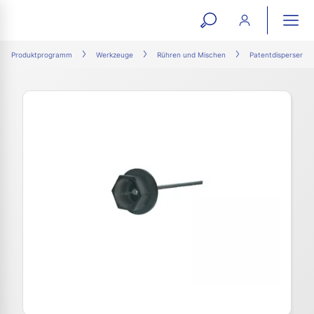
open
ope
search
mai
ation
Produktprogramm
Werkzeuge
Rühren und Mischen
Patentdisperser
form
navi