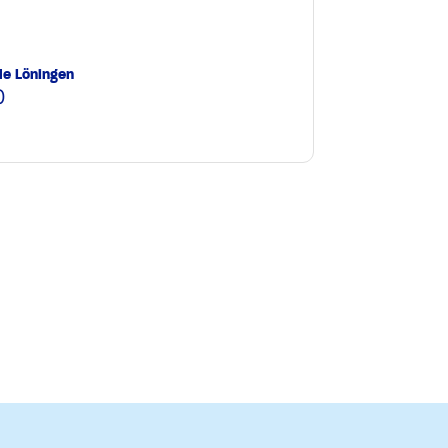
le Löningen
0
e