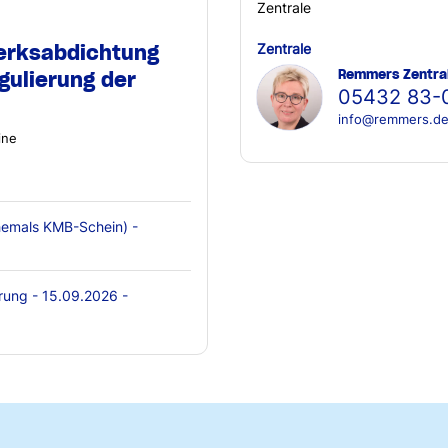
Zentrale
erksabdichtung
Zentrale
Remmers Zentra
gulierung der
05432 83-
info@remmers.d
ine
emals KMB-Schein) -
rung - 15.09.2026 -