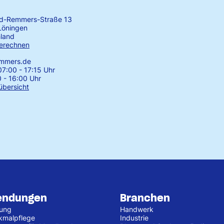
rd-Remmers-Straße 13
Löningen
land
erechnen
emmers.de
7:00 - 17:15 Uhr
0 - 16:00 Uhr
übersicht
endungen
Branchen
tung
Handwerk
kmalpflege
Industrie