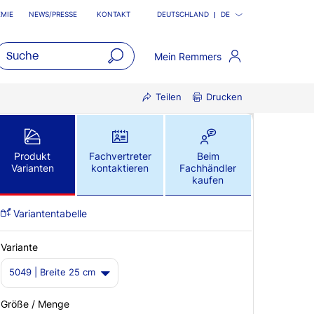
MIE
NEWS/PRESSE
KONTAKT
DEUTSCHLAND
DE
Mein Remmers
open
Teilen
Drucken
main
navigatio
Produkt
Fachvertreter
Beim
Varianten
kontaktieren
Fachhändler
kaufen
Variantentabelle
Variante
5049 | Breite 25 cm
Größe / Menge