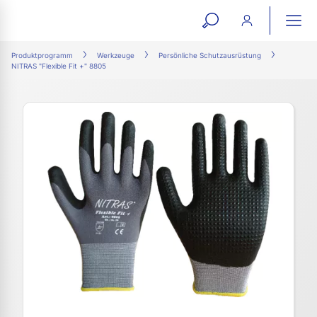
open
ope
search
mai
ation
Produktprogramm
Werkzeuge
Persönliche Schutzausrüstung
NITRAS "Flexible Fit +" 8805
form
navi