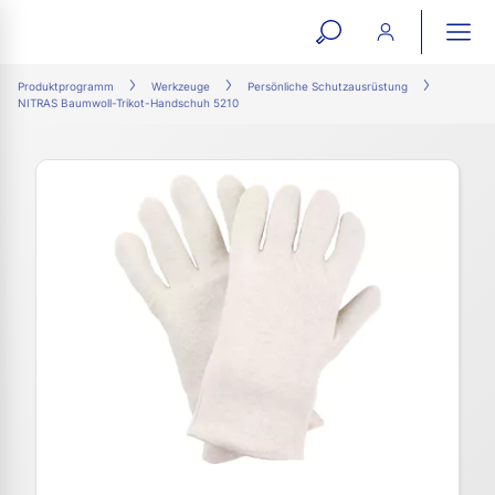
open
ope
search
mai
ation
Produktprogramm
Werkzeuge
Persönliche Schutzausrüstung
NITRAS Baumwoll-Trikot-Handschuh 5210
form
navi